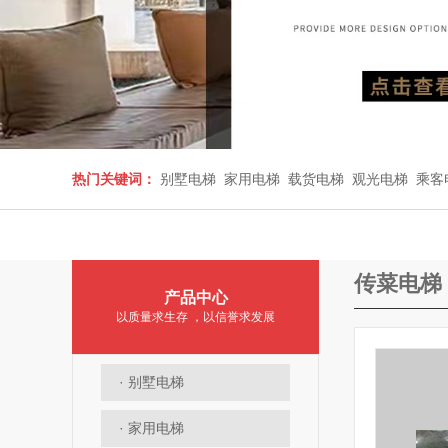
热门关键词：
别墅电梯
家用电梯
载货电梯
观光电梯
乘客
传菜电梯
产品中心
以质量求生存 ，以信誉求发展
· 别墅电梯
· 家用电梯