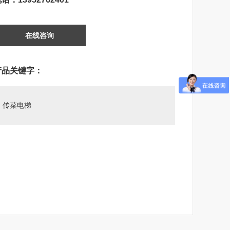
在线咨询
产品关键字：
传菜电梯