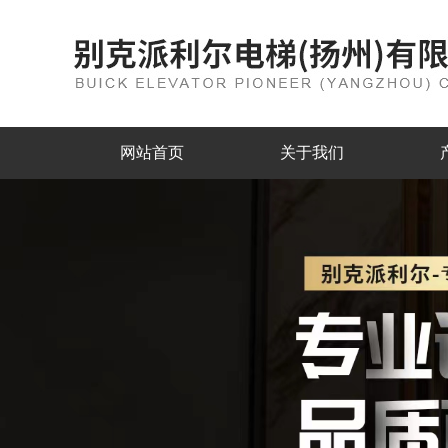
网站首页
关于我们