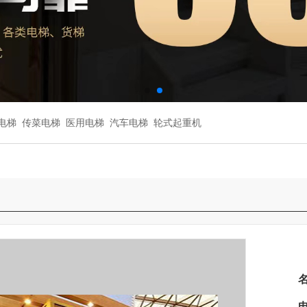
电梯
传菜电梯
医用电梯
汽车电梯
轮式起重机
电