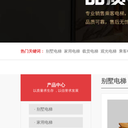
热门关键词：
别墅电梯
家用电梯
载货电梯
观光电梯
乘客
别墅电梯
产品中心
以质量求生存 ，以信誉求发展
· 别墅电梯
· 家用电梯