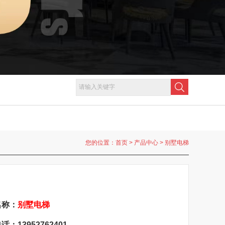
您的位置：
首页
>
产品中心
>
别墅电梯
名称：
别墅电梯
话：13952762401