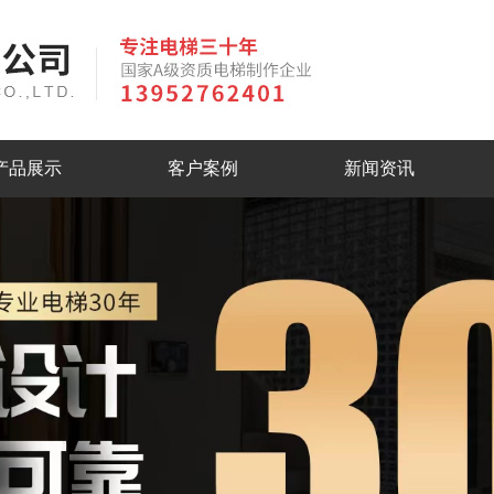
产品展示
客户案例
新闻资讯