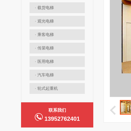
· 载货电梯
· 观光电梯
· 乘客电梯
· 传菜电梯
· 医用电梯
· 汽车电梯
· 轮式起重机
联系我们
13952762401