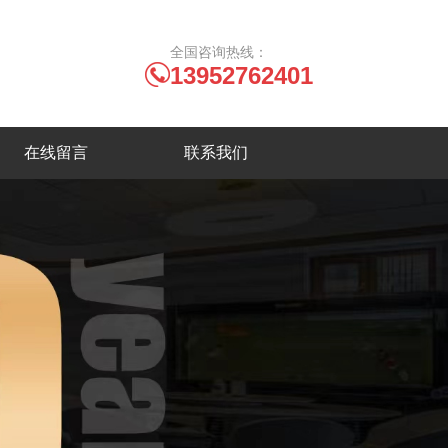
全国咨询热线：
13952762401
在线留言
联系我们