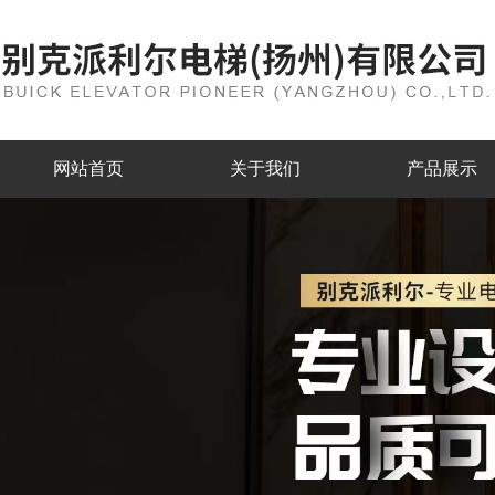
网站首页
关于我们
产品展示